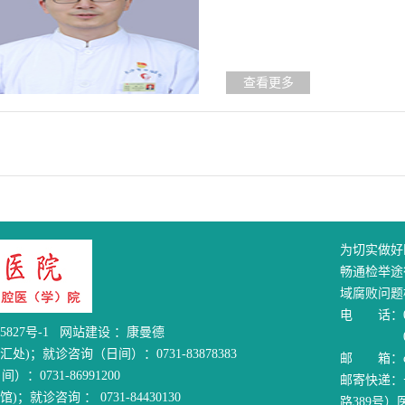
查看更多
为切实做好
畅通检举途
域腐败问题
电 话：07
5827号-1
网站建设
：
康曼德
0731-
)；就诊咨询（日间）：0731-83878383
邮 箱：cky
731-86991200
邮寄快递：
诊咨询 ： 0731-84430130
路389号）