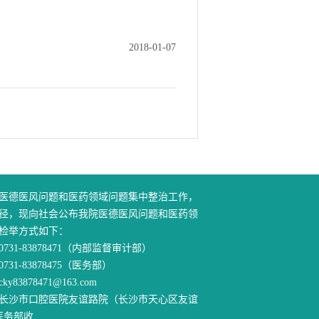
2018-01-07
医德医风问题和医药领域问题集中整治工作，
径，现向社会公布我院医德医风问题和医药领
检举方式如下：
31-83878471（内部监督审计部）
83878475（医务部）
83878471@163.com
长沙市口腔医院友谊路院（长沙市天心区友谊
医务部收