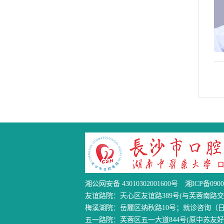
湘公网安备 43010302001600号
湘ICP备0900
友谊路院：天心区友谊路389号(与芙蓉南路交汇处
梅溪湖院：岳麓区纳秋路10号；就诊咨询（日间）：0
五一路院：芙蓉区五一大道844号(原中苏友好馆)；就