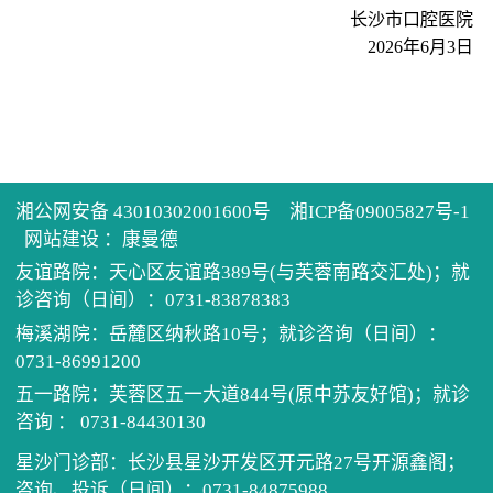
历任
健康
住培
长沙市口腔医院
2026年6月3日
先进
医患
学术
单病
医院
健康
科教
住院
党建
电话
继续
门诊
我为
湘公网安备 43010302001600号
湘ICP备09005827号-1
网站建设
：
康曼德
预约
口腔
公示
清廉
友谊路院：天心区友谊路389号(与芙蓉南路交汇处)；就
诊咨询（日间）：0731-83878383
坐诊
医保
梅溪湖院：岳麓区纳秋路10号；就诊咨询（日间）：
0731-86991200
招采
五一路院：芙蓉区五一大道844号(原中苏友好馆)；就诊
咨询 ： 0731-84430130
星沙门诊部：长沙县星沙开发区开元路27号开源鑫阁；
咨询、投诉（日间）：0731-84875988