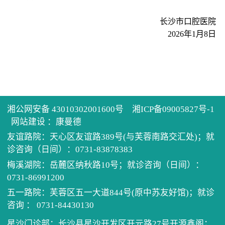
历任
健康
住培
长沙市口腔医院
2026年1月8日
先进
医患
学术
单病
医院
健康
科教
住院
党建
电话
继续
门诊
我为
湘公网安备 43010302001600号
湘ICP备09005827号-1
预约
口腔
公示
清廉
网站建设
：
康曼德
友谊路院：天心区友谊路389号(与芙蓉南路交汇处)；就
诊咨询（日间）：0731-83878383
坐诊
医保
梅溪湖院：岳麓区纳秋路10号；就诊咨询（日间）：
0731-86991200
招采
五一路院：芙蓉区五一大道844号(原中苏友好馆)；就诊
咨询 ： 0731-84430130
星沙门诊部：长沙县星沙开发区开元路27号开源鑫阁；