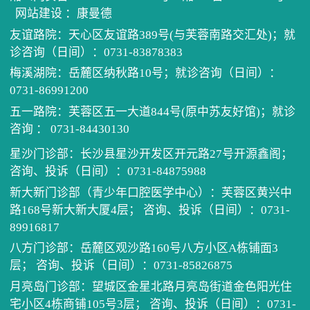
历任
健康
住培
网站建设
：
康曼德
友谊路院：天心区友谊路389号(与芙蓉南路交汇处)；就
先进
医患
学术
单病
诊咨询（日间）：0731-83878383
梅溪湖院：岳麓区纳秋路10号；就诊咨询（日间）：
医院
健康
科教
住院
党建
0731-86991200
五一路院：芙蓉区五一大道844号(原中苏友好馆)；就诊
电话
继续
门诊
我为
咨询 ： 0731-84430130
星沙门诊部：长沙县星沙开发区开元路27号开源鑫阁；
预约
口腔
公示
清廉
咨询、投诉（日间）：0731-84875988
新大新门诊部（青少年口腔医学中心）：芙蓉区黄兴中
坐诊
医保
路168号新大新大厦4层； 咨询、投诉（日间）：0731-
89916817
招采
八方门诊部：岳麓区观沙路160号八方小区A栋铺面3
层； 咨询、投诉（日间）：0731-85826875
月亮岛门诊部：望城区金星北路月亮岛街道金色阳光住
宅小区4栋商铺105号3层； 咨询、投诉（日间）：0731-