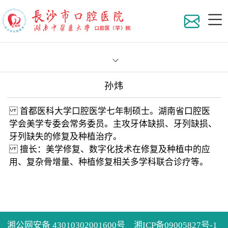
孙炜
医院
首都医科大学口腔医学七年制硕士。湖南省口腔医
组织
学会美学专委会常务委员。主攻牙体缺损、牙列缺损、
牙列缺失的修复及种植治疗。
地理
科室
擅长：美学修复、数字化技术在修复及种植中的应
用、复杂骨增量、种植修复相关多学科联合诊疗等。
医院
专家
医院
在职
员工
专家
湘公网安备 43010302001600号
湘ICP备09005827号-1