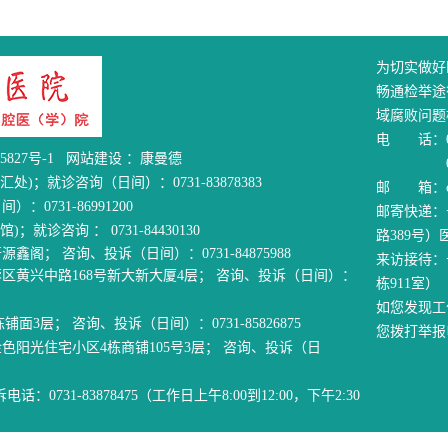
为切实做好
畅通检举途
域腐败问题
电 话：07
5827号-1
网站建设
：
康曼德
0731-
)；就诊咨询（日间）：0731-83878383
邮 箱：cky
731-86991200
邮寄快递：
诊咨询 ： 0731-84430130
路389号）
阁； 咨询、投诉（日间）：0731-84875988
来访接待：
黄兴中路168号新大新大厦4层； 咨询、投诉（日间）：
栋911室）
如您发现工
3层； 咨询、投诉（日间）：0731-85826875
您拨打举报电话
阳光住宅小区4栋商铺105号3层； 咨询、投诉（日
话：0731-83878475（工作日上午8:00到12:00，下午2:30