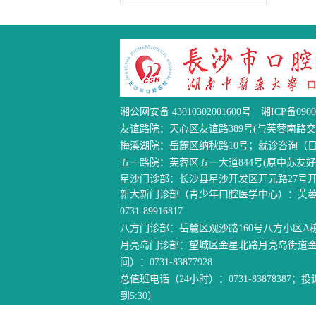
湘公网安备 43010302001600号
湘ICP备0900
友谊路院：天心区友谊路389号(与芙蓉南路交汇处
梅溪湖院：岳麓区纳秋路10号；就诊咨询（日间）：0
五一路院：芙蓉区五一大道844号(原中苏友好馆)；就
星沙门诊部：长沙县星沙开发区开元路27号开源鑫
新大新门诊部（青少年口腔医学中心）：芙蓉区
0731-89916817
八方门诊部：岳麓区观沙路160号八方小区A栋铺面
月亮岛门诊部：望城区金星北路月亮岛街道金色
间）：0731-83877928
总值班电话（24小时）：0731-83878387；投诉电
到5:30）