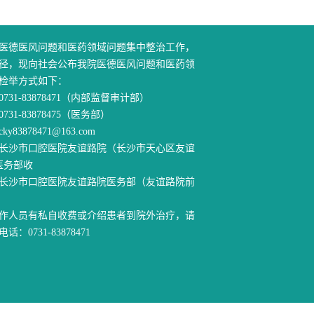
医德医风问题和医药领域问题集中整治工作，
径，现向社会公布我院医德医风问题和医药领
检举方式如下：
31-83878471（内部监督审计部）
83878475（医务部）
83878471@163.com
长沙市口腔医院友谊路院（长沙市天心区友谊
医务部收
长沙市口腔医院友谊路院医务部（友谊路院前
作人员有私自收费或介绍患者到院外治疗，请
：0731-83878471