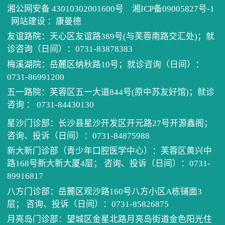
历任
健康
住培
湘公网安备 43010302001600号
湘ICP备09005827号-1
网站建设
：
康曼德
先进
医患
学术
单病
友谊路院：天心区友谊路389号(与芙蓉南路交汇处)；就
诊咨询（日间）：0731-83878383
医院
健康
科教
住院
党建
梅溪湖院：岳麓区纳秋路10号；就诊咨询（日间）：
0731-86991200
五一路院：芙蓉区五一大道844号(原中苏友好馆)；就诊
电话
继续
门诊
我为
咨询 ： 0731-84430130
预约
口腔
公示
清廉
星沙门诊部：长沙县星沙开发区开元路27号开源鑫阁；
咨询、投诉（日间）：0731-84875988
坐诊
医保
新大新门诊部（青少年口腔医学中心）：芙蓉区黄兴中
路168号新大新大厦4层； 咨询、投诉（日间）：0731-
89916817
招采
八方门诊部：岳麓区观沙路160号八方小区A栋铺面3
层； 咨询、投诉（日间）：0731-85826875
月亮岛门诊部：望城区金星北路月亮岛街道金色阳光住