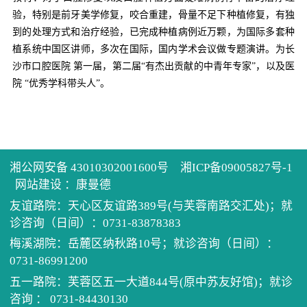
历任
健康
住培
验，特别是前牙美学修复，咬合重建，骨量不足下种植修复，有独
到的处理方式和治疗经验，已完成种植病例近万颗，为国际多套种
先进
医患
学术
单病
植系统中国区讲师，多次在国际，国内学术会议做专题演讲。为长
沙市口腔医院 第一届，第二届“有杰出贡献的中青年专家”，以及医
院 “优秀学科带头人”。
医院
健康
科教
住院
党建
电话
继续
门诊
我为
预约
口腔
公示
清廉
湘公网安备 43010302001600号
湘ICP备09005827号-1
网站建设
：
康曼德
坐诊
医保
友谊路院：天心区友谊路389号(与芙蓉南路交汇处)；就
诊咨询（日间）：0731-83878383
梅溪湖院：岳麓区纳秋路10号；就诊咨询（日间）：
招采
0731-86991200
五一路院：芙蓉区五一大道844号(原中苏友好馆)；就诊
咨询 ： 0731-84430130