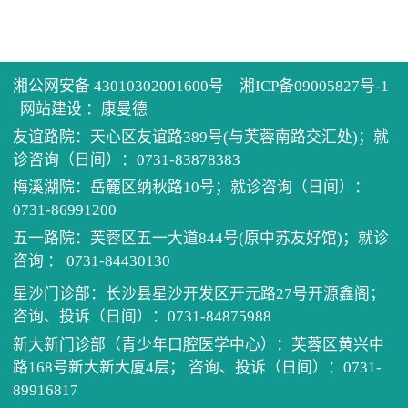
历任
健康
住培
先进
医患
学术
单病
湘公网安备 43010302001600号
湘ICP备09005827号-1
网站建设
：
康曼德
医院
健康
科教
住院
党建
友谊路院：天心区友谊路389号(与芙蓉南路交汇处)；就
诊咨询（日间）：0731-83878383
电话
继续
门诊
我为
梅溪湖院：岳麓区纳秋路10号；就诊咨询（日间）：
0731-86991200
预约
口腔
公示
清廉
五一路院：芙蓉区五一大道844号(原中苏友好馆)；就诊
咨询 ： 0731-84430130
坐诊
医保
星沙门诊部：长沙县星沙开发区开元路27号开源鑫阁；
咨询、投诉（日间）：0731-84875988
招采
新大新门诊部（青少年口腔医学中心）：芙蓉区黄兴中
路168号新大新大厦4层； 咨询、投诉（日间）：0731-
89916817