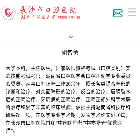
胡智勇
医院
大学本科，主任医生，国家医师资格考试（口腔类别）实
组织
践技能考试考官，湖南省口腔医学会口腔正畸学专业委员
会委员。从事口腔正畸工作20余年，擅长各类错合畸形的
地理
科室
诊断和治疗，对突面畸形的治疗、反合的治疗、唇腭裂术
后的正畸治疗、牙周病的正畸治疗、正畸正颌外科手术联
医院
专家
医院
合治疗积累了丰富的临床经验；承担主持湖南省科技厅科
研课题一项，在医学专业学术期刊发表学术论文近10篇；
在长沙市口腔医院首届“中国医师节”中被授予“优秀医
在职
员工
专家
师”。