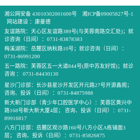
历任
健康
住培
湘公网安备 43010302001600号
湘ICP备09005827号-1
先进
医患
学术
单病
网站建设
：
康曼德
友谊路院：天心区友谊路389号(与芙蓉南路交汇处)；就
诊咨询（日间）：0731-83878383
医院
健康
科教
住院
党建
梅溪湖院：岳麓区纳秋路10号；就诊咨询（日间）：
0731-86991200
电话
继续
门诊
我为
五一路院：芙蓉区五一大道844号(原中苏友好馆)；就诊
咨询 ： 0731-84430130
预约
口腔
公示
清廉
星沙门诊部：长沙县星沙开发区开元路27号开源鑫阁；
咨询、投诉（日间）：0731-84875988
坐诊
医保
新大新门诊部（青少年口腔医学中心）：芙蓉区黄兴中
路168号新大新大厦4层； 咨询、投诉（日间）：0731-
招采
89916817
八方门诊部：岳麓区观沙路160号八方小区A栋铺面3
层； 咨询、投诉（日间）：0731-85826875