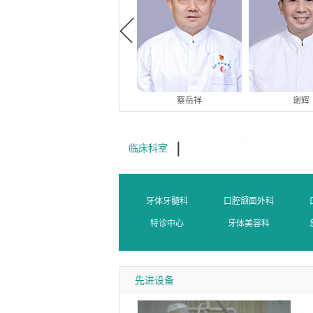
胡智勇
蔡岳祥
谢辉
临床科室
牙体牙髓科
口腔颌面外科
特诊中心
牙体美容科
先进设备