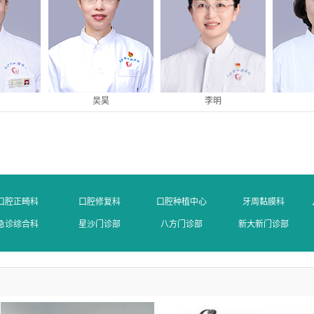
吴昊
李明
口腔正畸科
口腔修复科
口腔种植中心
牙周黏膜科
急诊综合科
星沙门诊部
八方门诊部
新大新门诊部