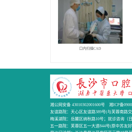
德尔格呼吸机
口内扫描CAD
湘公网安备 43010302001600号
湘ICP备0900
友谊路院：天心区友谊路389号(与芙蓉南路交汇处
梅溪湖院：岳麓区纳秋路10号；就诊咨询（日间）：0
五一路院：芙蓉区五一大道844号(原中苏友好馆)；就