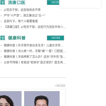
+MORE
内议价结果公示
@党员干部，这些饭局去不得
严守“十严禁”，清正廉洁过“五一”
这部片子，每个人都要看看
【清廉口医】@党员干部，这些行为违反中央八项
规定精神
+MORE
健康科普丨补牙意外查出多生牙！儿童长牙异常
别焦虑，科学应对看这篇
健康科普丨冰火爽一时，牙酸“痛”一夏！口腔医生
紧急提醒：别让夏日快乐餐成为牙齿的“隐形杀手”
健康科普丨牙齿摔断了怎么办？这份“牙外伤”急救
指南请收好
父亲节特辑丨老爸说“老掉牙”是正常的？医生有话
要说
+MORE