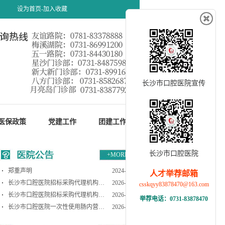
设为首页-
加入收藏
长沙市口腔医院宣传
医保政策
党建工作
团建工作
长沙市口腔医院
+MORE
郑重声明
2024-10-30
人才举荐邮箱
长沙市口腔医院招标采购代理机构项
2026-07-09
csskqyy83878470@163.com
目院内遴选结果公示
长沙市口腔医院招标采购代理机构遴
2026-06-30
举荐电话：0731-83878470
选公告
长沙市口腔医院一次性使用肠内营养
2026-06-09
输注器等医用耗材临采一批采购项目院