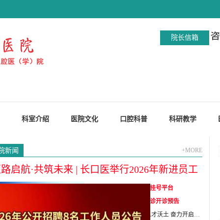
院长信箱
科室介绍
医院文化
口腔科普
科研教学
院新闻
+MORE
路启航·共筑未来 | 长口医举行2026年新进员工
郑重声明：警惕假冒挂号平台
入职仪式
正畸科午间、晚间门诊开诊预告
锚定创新驱动 厚植人才沃土 奋力开启高