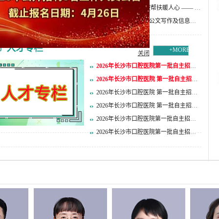
质量发展新征程——长沙市口腔医院2026年
医惠湘西送健康 口腔帮扶暖人心 —— 长
度科技人才大会圆满召开
沙市口腔医院赴永顺县人民医院开展名医基
全市卫健系统保密、公文写作及信息报
层行活动
送专题培训在我院圆满举行
+MORE
关闭
2026年长沙市口腔医院第一批自主招聘
拟聘用人员名单（四）
2026年长沙市口腔医院 第一批自主招聘
拟聘用人员名单 （三）
2026年长沙市口腔医院 第一批自主招聘
拟聘用人员名单 （三）
2026年长沙市口腔医院 第一批自主招聘
体检考察递补公告 （三）
2026年长沙市口腔医院第一批自主招聘
拟聘用人员名单（二）
2026年长沙市口腔医院第一批自主招聘
拟聘用人员名单（一）