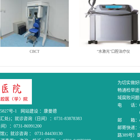
CBCT
“水激光”口腔治疗仪
为切实做好
畅通检举途
域腐败问题
电 话：07
5827号-1
网站建设
：
康曼德
0731-
)；就诊咨询（日间）：0731-83878383
邮 箱：cky
731-86991200
邮寄快递：
诊咨询 ： 0731-84430130
路389号）