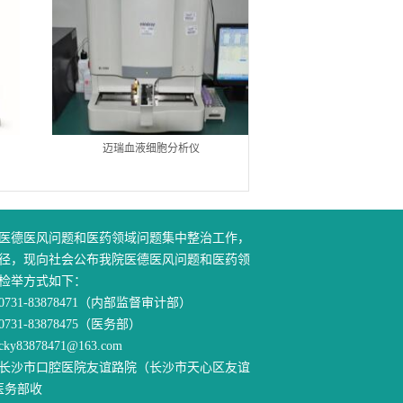
迈瑞血液细胞分析仪
洁定全自动清洗消毒器86
器
医德医风问题和医药领域问题集中整治工作，
径，现向社会公布我院医德医风问题和医药领
检举方式如下：
31-83878471（内部监督审计部）
83878475（医务部）
83878471@163.com
长沙市口腔医院友谊路院（长沙市天心区友谊
医务部收