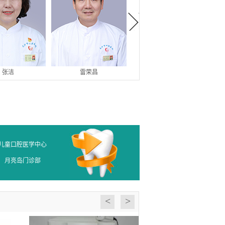
张洁
雷荣昌
冯波
儿童口腔医学中心
月亮岛门诊部
<
>